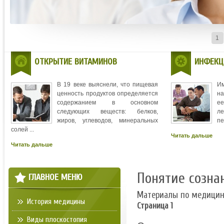
1
ОТКРЫТИЕ ВИТАМИНОВ
ИНФЕКЦ
В 19 веке выяснели, что пищевая
И
ценность продуктов определяется
на
содержанием в основном
ее
следующих веществ: белков,
л
жиров, углеводов, минеральных
пе
солей ...
Читать дальше
Читать дальше
Понятие созна
ГЛАВНОЕ МЕНЮ
Материалы по медици
История медицины
Страница 1
Виды плоскостопия