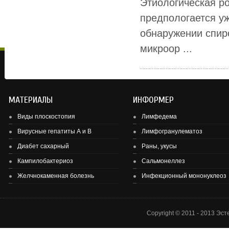
Этиологическая ро
предпологается уж
обнаружении спиро
микроор ...
МАТЕРИАЛЫ
ИНФОРМЕР
Виды плоскостопия
Лимфедема
Вирусные гепатиты А и В
Лимфогранулематоз
Диабет сахарный
Раны, укусы
Здоровье детей и подростков - основа здоровье нации.
Кампилобактериоз
Сальмонеллез
Желчнокаменная болезнь
Инфекционный мононуклеоз
Copyright © 2011 - 2013 Эс