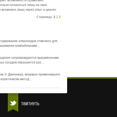
 дают возможность правильно
Нельзя полагаться лишь на свое
о возможно лишь через опыт и диалог.
Страницы:
1
2
3
 содержание алкалоидов отмечено для
ашивания комбайнерами ...
бращения сопровождаются выраженными
х сосудов образуются раз ...
енем Э. Дженнера, впервые применившего
оретически метод ...
ТВИТНУТЬ