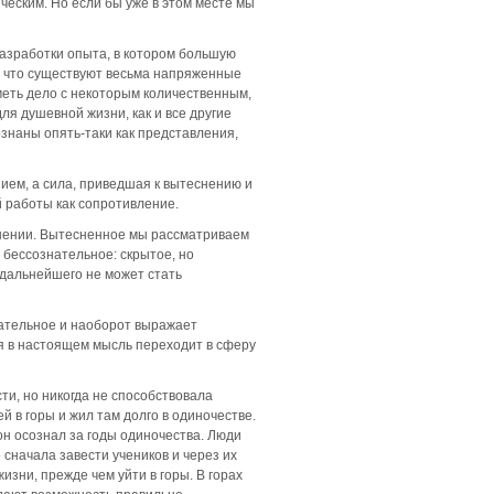
ческим. Но если бы уже в этом месте мы
разработки опыта, в котором большую
, что существуют весьма напряженные
меть дело с некоторым количественным,
для душевной жизни, как и все другие
ознаны опять-таки как представления,
ием, а сила, приведшая к вытеснению и
 работы как сопротивление.
снении. Вытесненное мы рассматриваем
 бессознательное: скрытое, но
 дальнейшего не может стать
нательное и наоборот выражает
я в настоящем мысль переходит в сферу
ти, но никогда не способствовала
 в горы и жил там долго в одиночестве.
 он осознал за годы одиночества. Люди
 сначала завести учеников и через их
зни, прежде чем уйти в горы. В горах