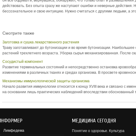
он все обдумал и, вернувшись, обнаружил, что только опыт и размышления
действовать. Без опыта сразу же наступают ошибки и неверные действия. 
бессознательное и свою интуицию. Нужно считаться с другими людьми, а эт
Смотрите также
Заготовка и сушка лекарственного растения
Траву заготавливают до бутонизации и во время бутонизации. Наибольшее
растений трехлетнего возраста. Уборка сырья механизированная. После ск
Сосудистый компонент
Развитие терминальных состояний и непосредственно остановка кровоо
изменениями в различных тканях и средах организма. В просвете кровеносны
Механизмы иммунологической защиты организма
Начало развития иммунологии относится к концу XVIII века и связано с им
на основании лишь практических наблюдений впоследствии обоснованный те
ИНФОРМЕР
МЕДИЦИНА СЕГОДНЯ
Лимфедема
Понятие о здоровье. Культура