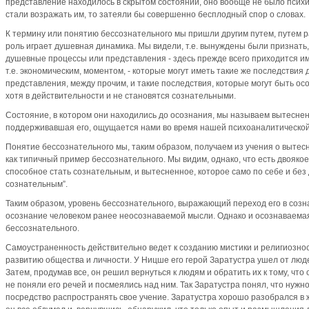
представление находилось в скрытом состоянии, оно вообще не было психи
стали возражать им, то затеяли бы совершенно бесплодный спор о словах.
К термину или понятию бессознательного мы пришли другим путем, путем 
роль играет душевная динамика. Мы видели, т.е. вынуждены были признать
душевные процессы или представления - здесь прежде всего приходится и
т.е. экономическим, моментом, - которые могут иметь такие же последствия 
представления, между прочим, и такие последствия, которые могут быть ос
хотя в действительности и не становятся сознательными.
Состояние, в котором они находились до осознания, мы называем вытеснен
поддерживавшая его, ощущается нами во время нашей психоаналитической
Понятие бессознательного мы, таким образом, получаем из учения о выте
как типичный пример бессознательного. Мы видим, однако, что есть двоякое
способное стать сознательным, и вытесненное, которое само по себе и без
сознательным”.
Таким образом, уровень бессознательного, выражающий переход его в соз
осознание человеком ранее неосознаваемой мысли. Однако и осознаваема
бессознательного.
Самоустраненность действительно ведет к созданию мистики и религиознос
развитию общества и личности. У Ницше его герой Заратустра ушел от людей
Затем, продумав все, он решил вернуться к людям и обратить их к тому, что
не поняли его речей и посмеялись над ним. Так Заратустра понял, что нужно
посредство распространять свое учение. Заратустра хорошо разобрался в жи