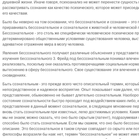
душевной жизни. Иначе говоря, психоанализ не может перенести сущность 
рассматривать сознание как качество психического, которое может присоед
его качествам.
Было бы неверно на том основании, что бессознательное и сознание – это 
приравнивать бессознательное и сознательное к животной и человеческой 
Бессознательное - это столь же специфически человеческое психическое пр
детерминировано общественными условиями существования человека, выст
адекватное отражение мира в мозгу человека.
Явления бессознательного получают различные объяснения у представите
изучения бессознательного 3. Фрейд под бессознательным понимал влечени
реализовать, поскольку они оказались противоречащими социальным нормам
вытеснению в сферу бессознательного. Свое существование эти влечения о
сновидениях.
Быть сознательным - это прежде всего чисто описательный термин, которы
непосредственное и надежное восприятие. Опыт показывает нам далее, чт
представление, обыкновенно не бывает длительно сознательным. Наоборот
состояние сознательности быстро проходит под воздействием каких-либо, 
представление в данный момент сознательное, в следующее мгновение пер
вновь стать сознательным при известных, легко достижимых условиях. Как
мы не знаем; можно сказать, что оно было скрытым (латент), подразумевая 
способно было стать сознательным. Если мы скажем, что оно было бессоз
описание. Это бессознательное в таком случае совпадает со скрыто или п
философы возразили бы нам: нет, термин “бессознательное” не может имет