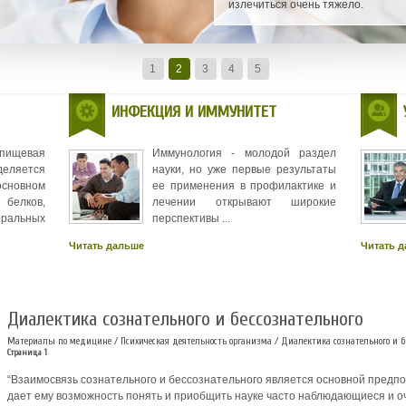
излечиться очень тяжело.
1
2
3
4
5
ИНФЕКЦИЯ И ИММУНИТЕТ
 пищевая
Иммунология - молодой раздел
деляется
науки, но уже первые результаты
новном
ее применения в профилактике и
белков,
лечении открывают широкие
еральных
перспективы ...
Читать дальше
Читать 
Диалектика сознательного и бессознательного
Материалы по медицине
/
Психическая деятельность организма
/ Диалектика сознательного и б
Страница 1
“Взаимосвязь сознательного и бессознательного является основной предпо
дает ему возможность понять и приобщить науке часто наблюдающиеся и о