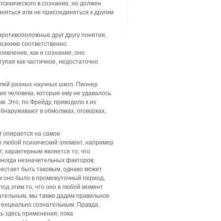
психического в сознание, но должен
иняться или не присоединяться к другим
противоположные друг другу понятия,
психике соответственно.
оявление, как и сознание, оно
упая как частичное, недостаточно
лей разных научных школ. Пионер
я человека, которые ему не удавалось
. Это, по Фрейду, приводило к их
бнаруживают в обмолвках, оговорках,
й опирается на самое
о любой психический элемент, например
, характерным является то, что
иногда незначительных факторов;
естает быть таковым, однако может
им оно было в промежуточный период,
под этим то, что оно в любой момент
нательным, мы также дадим правильное
отенциально сознательным. Правда,
ь здесь применения; пока