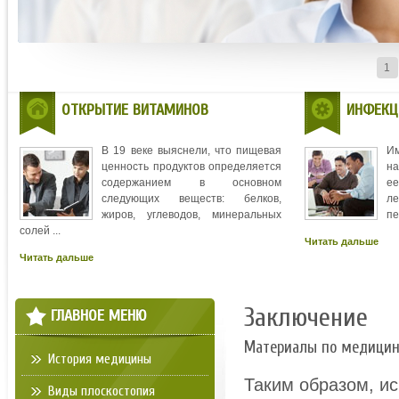
1
ОТКРЫТИЕ ВИТАМИНОВ
ИНФЕКЦ
В 19 веке выяснели, что пищевая
И
ценность продуктов определяется
на
содержанием в основном
ее
следующих веществ: белков,
л
жиров, углеводов, минеральных
пе
солей ...
Читать дальше
Читать дальше
Заключение
ГЛАВНОЕ МЕНЮ
Материалы по медици
История медицины
Таким образом, и
Виды плоскостопия