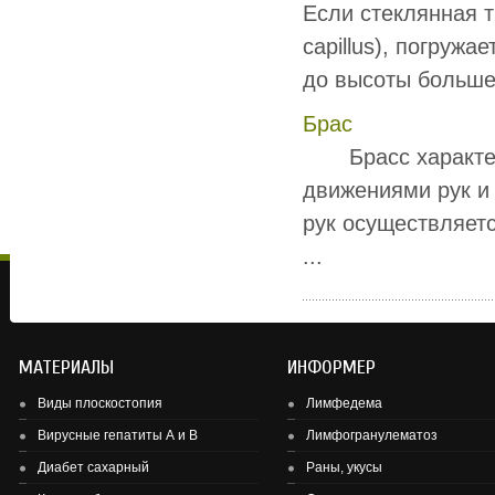
Если стеклянная тр
capillus), погру­ж
до высоты боль­ше
Брас
Брасс характери
движениями рук и 
рук осуществляетс
...
МАТЕРИАЛЫ
ИНФОРМЕР
Виды плоскостопия
Лимфедема
Вирусные гепатиты А и В
Лимфогранулематоз
Диабет сахарный
Раны, укусы
Здоровье детей и подростков - основа здоровье нации.