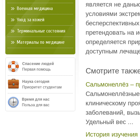
является не данью
Военная медицина
условиями экстре
Уход за кожей
бесперспективных
Терминальные состояния
претендовать на и
определяется при
Материалы по медицине
доступным лечаще
Спасение людей
Смотрите такж
Первая помощь
Наука сегодня
Сальмонеллёз – п
Приоритет студентам
Сальмонеллёзные 
Время для нас
клиническому про
Польза для вас
заболеваний, выз
Удельный вес ...
История изучения