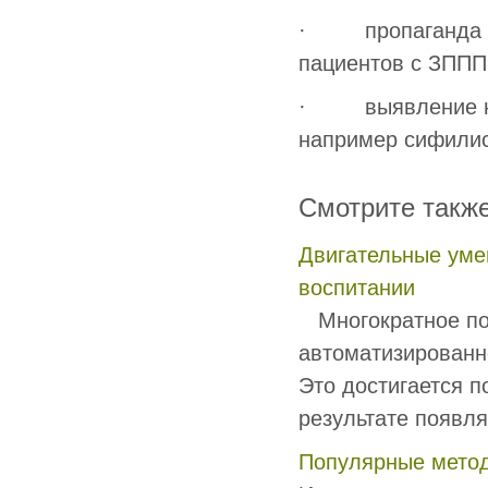
· пропаганда ра
пациентов с ЗППП
· выявление на 
например сифилис
Смотрите такж
Двигательные уме
воспитании
Многократное пов
автоматизированн
Это достига­ется 
результа­те появляе
Популярные метод