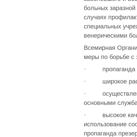
больных заразной
случаях профилак
специальных учре
венерическими бо
Всемирная Органи
меры по борьбе с
· пропаганда бе
· широкое распр
· осуществление
основными служб
· высокое качес
использование со
пропаганда презе