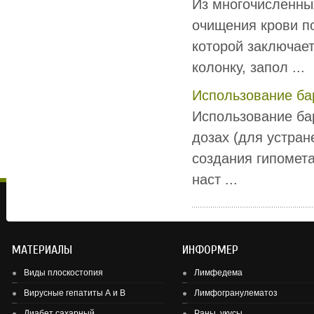
Из многочисленны
очищения крови п
которой заключае
колонку, запол ...
Использование ба
Использование ба
дозах (для устран
создания гипомета
наст ...
МАТЕРИАЛЫ
ИНФОРМЕР
Виды плоскостопия
Лимфедема
Вирусные гепатиты А и В
Лимфогранулематоз
Диабет сахарный
Раны, укусы