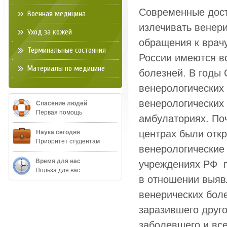
Современные дост
Военная медицина
излечивать венери
Уход за кожей
обращения к врачу
Терминальные состояния
России имеются в
Материалы по медицине
болезней. В годы 
венерологических 
венерологических 
Спасение людей
Первая помощь
амбулаториях. Поч
центрах были отк
Наука сегодня
Приоритет студентам
венерологические
Время для нас
учреждениях РФ п
Польза для вас
в отношении выяв
венерических бол
заразившего друг
заболевшего и все