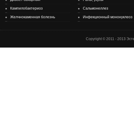
Здоровье детей и подростков - основа здоровье нации.
Кампилобактериоз
Сальмонеллез
Желчнокаменная болезнь
Инфекционный мононуклеоз
Copyright © 2011 - 2013 Эс