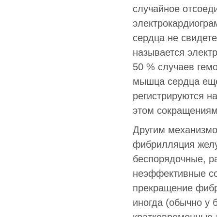
случайное отсоед
электрокардиограм
сердца не свидете
называется элект
50 % случаев гем
мышца сердца еще
регистрируются н
этом сокращениям
Другим механизмо
фибрилляция желу
беспорядочные, р
неэффективные со
прекращение фибр
иногда (обычно у