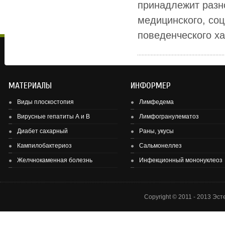
принадлежит разн
медицинского, соц
поведенческого хар
МАТЕРИАЛЫ
ИНФОРМЕР
Виды плоскостопия
Лимфедема
Вирусные гепатиты А и В
Лимфогранулематоз
Диабет сахарный
Раны, укусы
Здоровье детей и подростков - основа здоровье нации.
Кампилобактериоз
Сальмонеллез
Желчнокаменная болезнь
Инфекционный мононуклеоз
Copyright © 2011 - 2013 Эс