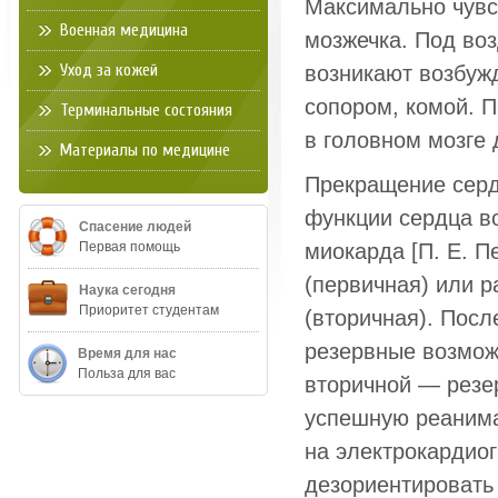
Максимально чувст
Военная медицина
мозжечка. Под во
Уход за кожей
возникают возбуж
сопором, комой. 
Терминальные состояния
в головном мозге 
Материалы по медицине
Прекращение серд
функции сердца в
Спасение людей
Первая помощь
миокарда [П. Е. П
(первичная) или 
Наука сегодня
Приоритет студентам
(вторичная). Посл
резервные возмож
Время для нас
Польза для вас
вторичной — резер
успешную реанима
на электрокардиог
дезориентировать