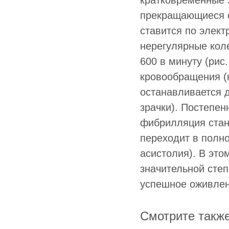
кратковременные 
прекращающиеся с
ставится по элек
нерегулярные кол
600 в минуту (рис
кровообращения (
останавливается 
зрачки). Постепен
фибрилляция стан
переходит в полн
асистолия). В это
значительной сте
успешное оживлен
Смотрите такж