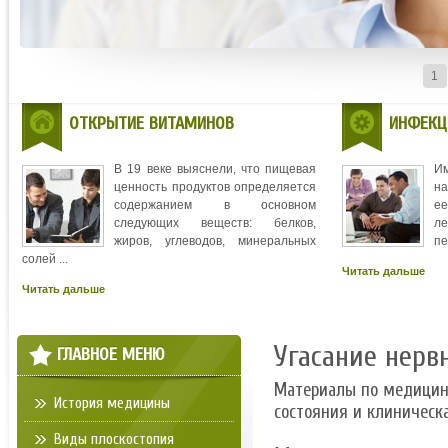
1
ОТКРЫТИЕ ВИТАМИНОВ
ИНФЕКЦ
В 19 веке выяснели, что пищевая
И
ценность продуктов определяется
на
содержанием в основном
ее
следующих веществ: белков,
л
жиров, углеводов, минеральных
пе
солей ...
Читать дальше
Читать дальше
Угасание нерв
ГЛАВНОЕ МЕНЮ
Материалы по медици
История медицины
состояния и клиническ
Виды плоскостопия