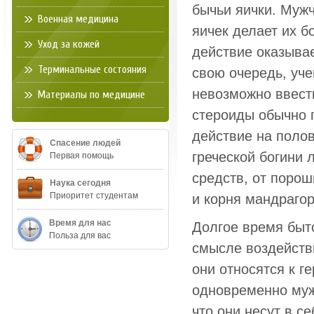
бычьи яички. Муж
Военная медицина
яичек делает их б
Уход за кожей
действие оказывае
Терминальные состояния
свою очередь, уч
невозможно ввести
Материалы по медицине
стероиды обычно 
действие на полов
Спасение людей
греческой богини
Первая помощь
средств, от порош
Наука сегодня
Приоритет студентам
и корня мандраго
Время для нас
Долгое время быт
Польза для вас
смысле воздействи
они относятся к г
одновременно муж
что они несут в с