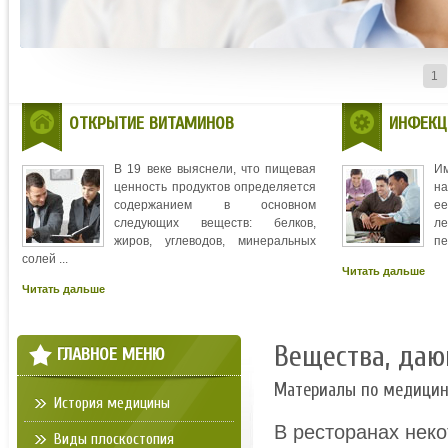
1
ОТКРЫТИЕ ВИТАМИНОВ
ИНФЕКЦ
В 19 веке выяснели, что пищевая
И
ценность продуктов определяется
на
содержанием в основном
ее
следующих веществ: белков,
л
жиров, углеводов, минеральных
пе
солей ...
Читать дальше
Читать дальше
Вещества, да
ГЛАВНОЕ МЕНЮ
Материалы по медици
История медицины
В ресторанах неко
Виды плоскостопия