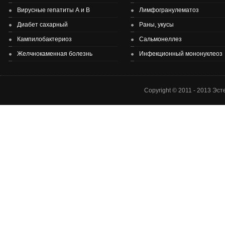
Вирусные гепатиты А и В
Лимфогранулематоз
Диабет сахарный
Раны, укусы
Здоровье детей и подростков - основа здоровье нации.
Кампилобактериоз
Сальмонеллез
Желчнокаменная болезнь
Инфекционный мононуклеоз
Copyright © 2011 - 2013 Эс