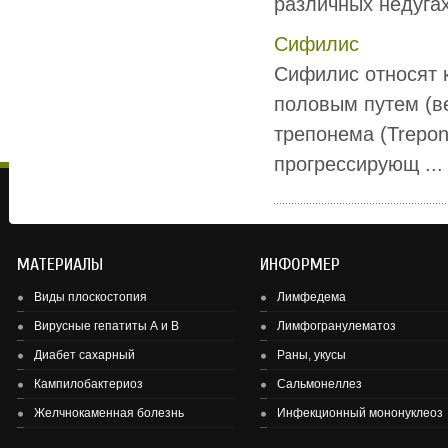
различных недугах,
Сифилис
Сифилис относят 
половым путем (в
трепонема (Trepo
прогрессирующ ...
МАТЕРИАЛЫ
ИНФОРМЕР
Виды плоскостопия
Лимфедема
Вирусные гепатиты А и В
Лимфогранулематоз
Диабет сахарный
Раны, укусы
Здоровье детей и подростков - основа здоровье нации.
Кампилобактериоз
Сальмонеллез
Желчнокаменная болезнь
Инфекционный мононуклеоз