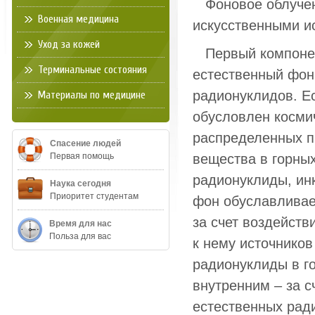
Фоновое облучени
Военная медицина
искусственными и
Уход за кожей
Первый компонент
Терминальные состояния
естественный фон
радионуклидов. Е
Материалы по медицине
обусловлен косми
распределенных п
Спасение людей
Первая помощь
вещества в горных
радионуклиды, ин
Наука сегодня
Приоритет студентам
фон обуславливае
за счет воздейств
Время для нас
Польза для вас
к нему источников
радионуклиды в го
внутренним – за с
естественных рад