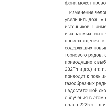
фона может прево
Изменение челове
увеличить дозы «н
источников. Прим
ископаемых, испо
происхождения в 
содержащих повыш
ториевого рядов, 
приводящие к выб
232Th и др.) и т. 
приводит к повыш
газообразных ради
недостаточной ск
облучения в этом 
радон 222Rn – доч