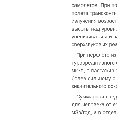
самолетов. При п
полета трансконт
излучения возрас
высоты над уровн
увеличиваться и н
сверхзвуковых реа
При перелете из 
турбореактивного 
мкЗв, а пассажир 
более сильному о
значительного со
Суммарная средн
для человека от е
мЗв/год, а в отде