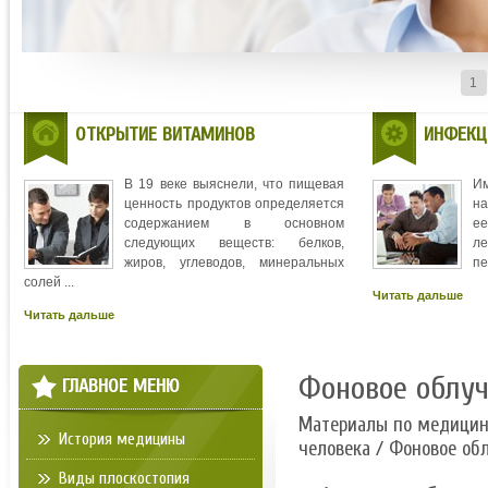
1
ОТКРЫТИЕ ВИТАМИНОВ
ИНФЕКЦ
В 19 веке выяснели, что пищевая
И
ценность продуктов определяется
на
содержанием в основном
ее
следующих веществ: белков,
л
жиров, углеводов, минеральных
пе
солей ...
Читать дальше
Читать дальше
Фоновое облуч
ГЛАВНОЕ МЕНЮ
Материалы по медици
История медицины
человека
/ Фоновое обл
Виды плоскостопия