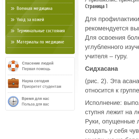
Страница 1
Военная медицина
Для профилактики
Уход за кожей
рекомендуется вып
Терминальные состояния
Для освоения бол
Материалы по медицине
углубленного изуч
учителя – гуру.
Спасение людей
Сидхасана
Первая помощь
(рис. 2). Эта аса
Наука сегодня
Приоритет студентам
относится к групп
Время для нас
Исполнение: выпо
Польза для вас
ступня лежит на л
Руки, опущенные л
создать у себя чу