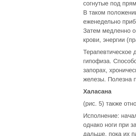
согнутые под прям
В таком положении
еженедельно приба
Затем медленно о
крови, энергии (п
Терапевтическое 
гипофиза. Способ
запорах, хроничес
железы. Полезна п
Халасана
(рис. 5) также отн
Исполнение: начал
однако ноги при з
дальше, пока их п