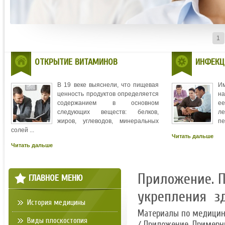
1
ОТКРЫТИЕ ВИТАМИНОВ
ИНФЕКЦ
В 19 веке выяснели, что пищевая
И
ценность продуктов определяется
на
содержанием в основном
ее
следующих веществ: белков,
л
жиров, углеводов, минеральных
пе
солей ...
Читать дальше
Читать дальше
Приложение. 
ГЛАВНОЕ МЕНЮ
укрепления 
История медицины
Материалы по медици
Виды плоскостопия
/ Приложение. Приме