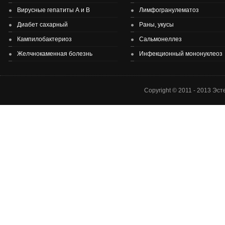
Вирусные гепатиты А и В
Лимфогранулематоз
Диабет сахарный
Раны, укусы
Здоровье детей и подростков - основа здоровье нации.
Кампилобактериоз
Сальмонеллез
Желчнокаменная болезнь
Инфекционный мононуклеоз
Copyright © 2011 - 2013 Эс