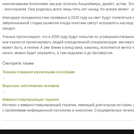
неизлечи­мыми болезнями, как рак, болезнь Альцгеймера, диа­бет, астма. Э
- генотерапия. Она родилась всего лишь пять лет назад. Но вскоре может . 
благодаря генодиагностике примерно в 2020 году на свет будут появляться 
эмбриональной стадии раз­вития плода генетики смогут исправлять наслед
предел.
Ученые прогнозируют, что в 2050 году будут попытки по усовершенствовани
они научат­ся проектировать людей определенной специализации: математик
может быть, и гениев. А уже ближе к концу века, наконец, исполнится мечта
ненно, можно бу­дет управлять, а там недалеко и до бессмертия.
Смотрите также
Техника плавания различными способами
...
Вирусные заболевания человека
...
Иммуностимулирующая терапия
Интерес к иммуностимулирующей терапии, имеющей длительную историю, ре
с проблемами инфекционной патологии и онкологии. Специфическое лечение