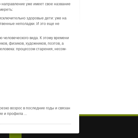
то направление уже имеет свое название
умереть:
исключи­тельно здоровые дети: уже на
ственные неполадки. И это еще не
ю человеческого вида. К этому времени
ов, физиков, художников, поэтов, а
 человека: процессом старения, несом­
зко возрос в последние годы и связан
 и профила ...