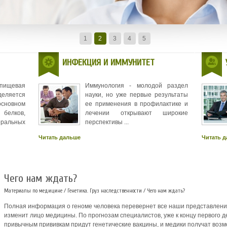
излечиться очень тяжело.
1
2
3
4
5
ИНФЕКЦИЯ И ИММУНИТЕТ
 пищевая
Иммунология - молодой раздел
деляется
науки, но уже первые результаты
новном
ее применения в профилактике и
белков,
лечении открывают широкие
еральных
перспективы ...
Читать дальше
Читать 
Чего нам ждать?
Материалы по медицине
/
Генетика. Груз наследственности
/ Чего нам ждать?
Полная информация о геноме человека пере­вернет все наши представлени
изменит лицо медицины. По прогнозам специалистов, уже к концу пер­вого д
привычным привив­кам придут генетические вакцины, и медики получат возмо