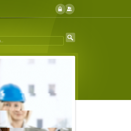
И
УЧЕНИЕ О РАКЕ
и настоящей «чумой XX века». По
 втором месте после сердечно-
что каждый человек - это
нельзя предохраниться, а