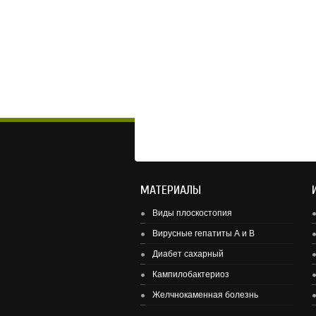
МАТЕРИАЛЫ
Виды плоскостопия
Вирусные гепатиты А и В
Диабет сахарный
Здоровье детей и подростков - основа зд
Кампилобактериоз
Желчнокаменная болезнь