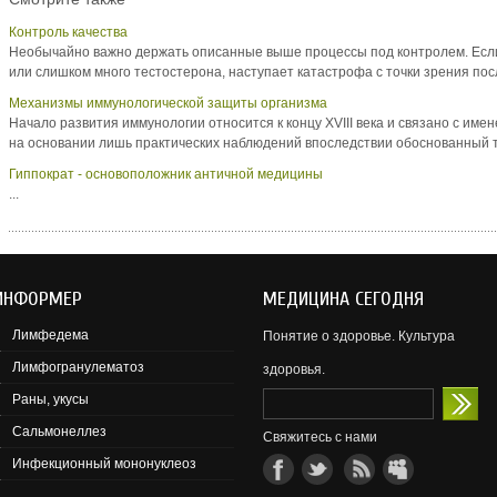
Контроль качества
Необычайно важно держать описанные выше процессы под контролем. Есл
или слишком много тестостерона, наступает катастрофа с точки зрения после
Механизмы иммунологической защиты организма
Начало развития иммунологии относится к концу XVIII века и связано с им
на основании лишь практических наблюдений впоследствии обоснованный те
Гиппократ - основоположник античной медицины
...
ИНФОРМЕР
МЕДИЦИНА СЕГОДНЯ
Лимфедема
Понятие о здоровье. Культура
Лимфогранулематоз
здоровья.
Раны, укусы
оровье нации.
Сальмонеллез
Свяжитесь с нами
Инфекционный мононуклеоз