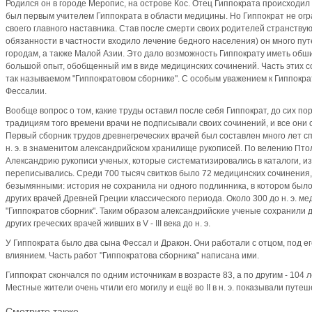
Родился он в городе Меропис, на острове Кос. Отец Гиппократа происходил 
был первым учителем Гиппократа в области медицины. Но Гиппократ не ог
своего главного наставника. Став после смерти своих родителей странству
обязанности в частности входило лечение бедного населения) он много пу
городам, а также Малой Азии. Это дало возможность Гиппократу иметь обш
большой опыт, обобщенный им в виде медицинских сочинений. Часть этих 
так называемом "Гиппократовом сборнике". С особым уважением к Гиппокра
Фессалии.
Вообще вопрос о том, какие труды оставил после себя Гиппократ, до сих по
традициям того времени врачи не подписывали своих сочинений, и все они
Первый сборник трудов древнегреческих врачей был составлен много лет спус
н. э. в знаменитом александрийском хранилище рукописей. По велению Птол
Александрию рукописи ученых, которые систематизировались в каталоги, из
переписывались. Среди 700 тысяч свитков было 72 медицинских сочинения,
безымянными: история не сохранила ни одного подлинника, в котором было
других врачей Древней Греции классического периода. Около 300 до н. э. 
"Гиппократов сборник". Таким образом александрийские ученые сохранили 
других греческих врачей живших в V - III века до н. э.
У Гиппократа было два сына Фессал и Дракон. Они работали с отцом, под 
влиянием. Часть работ "Гиппократова сборника" написана ими.
Гиппократ скончался по одним источникам в возрасте 83, а по другим - 104 
Местные жители очень чтили его могилу и ещё во II в н. э. показывали путе
Смотрите также