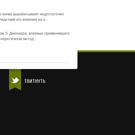
и яички вырабатывают недостаточно
дствий его влияния на о ...
енем Э. Дженнера, впервые применившего
оретически метод ...
ТВИТНУТЬ