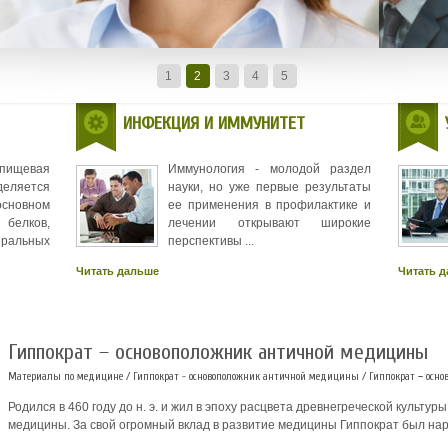
1
2
3
4
5
ИНФЕКЦИЯ И ИММУНИТЕТ
 пищевая
Иммунология - молодой раздел
деляется
науки, но уже первые результаты
новном
ее применения в профилактике и
белков,
лечении открывают широкие
еральных
перспективы ...
Читать дальше
Читать 
Гиппократ – основоположник античной медицины
Материалы по медицине
/
Гиппократ - основоположник античной медицины
/ Гиппократ – осн
Родился в 460 году до н. э. и жил в эпоху расцвета древнегреческой культу
медицины. За свой огромный вклад в развитие медицины Гиппократ был на