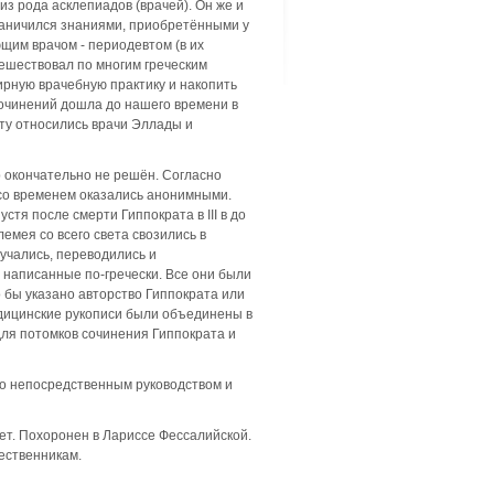
из рода асклепиадов (врачей). Он же и
раничился знаниями, приобретёнными у
ющим врачом - периодевтом (в их
тешествовал по многим греческим
ирную врачебную практику и накопить
сочинений дошла до нашего времени в
ту относились врачи Эллады и
р окончательно не решён. Согласно
 со временем оказались анонимными.
тя после смерти Гиппократа в III в до
емея со всего света свозились в
учались, переводились и
 написанные по-гречески. Все они были
 бы указано авторство Гиппократа или
медицинские рукописи были объединены в
для потомков сочинения Гиппократа и
его непосредственным руководством и
лет. Похоронен в Лариссе Фессалийской.
шественникам.