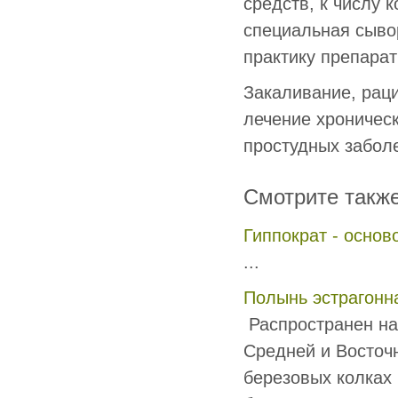
средств, к числу 
специальная сыво
практику препарат
Закаливание, рац
лечение хроничес
простудных заболе
Смотрите такж
Гиппократ - осно
...
Полынь эстрагонн
Распространен на 
Средней и Восточн
березовых колках 