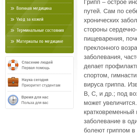
Грипп – острое и
Военная медицина
путей. Сам по себ
Уход за кожей
хронических забо
стороны сердечно-
Терминальные состояния
пищеварения, поче
Материалы по медицине
преклонного возра
заболевания, част
Спасение людей
делает профилакт
Первая помощь
спортом, гимнаст
Наука сегодня
вируса гриппа. Из
Приоритет студентам
В, С, и др.; под 
Время для нас
может увеличится.
Польза для вас
кратковременный 
заболевание в оди
болеют гриппом в