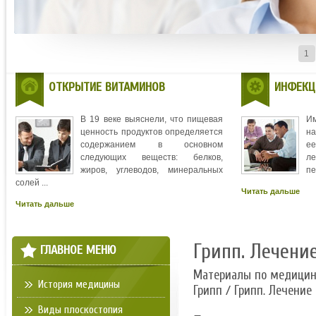
1
ОТКРЫТИЕ ВИТАМИНОВ
ИНФЕКЦ
В 19 веке выяснели, что пищевая
И
ценность продуктов определяется
на
содержанием в основном
ее
следующих веществ: белков,
л
жиров, углеводов, минеральных
пе
солей ...
Читать дальше
Читать дальше
Грипп. Лечени
ГЛАВНОЕ МЕНЮ
Материалы по медици
История медицины
Грипп
/ Грипп. Лечение
Виды плоскостопия