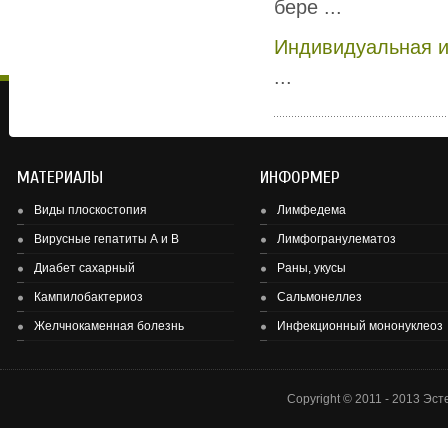
бере ...
Индивидуальная и
...
МАТЕРИАЛЫ
ИНФОРМЕР
Виды плоскостопия
Лимфедема
Вирусные гепатиты А и В
Лимфогранулематоз
Диабет сахарный
Раны, укусы
Здоровье детей и подростков - основа здоровье нации.
Кампилобактериоз
Сальмонеллез
Желчнокаменная болезнь
Инфекционный мононуклеоз
Copyright © 2011 - 2013 Эс