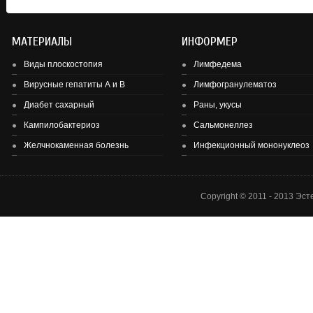
МАТЕРИАЛЫ
ИНФОРМЕР
Виды плоскостопия
Лимфедема
Вирусные гепатиты А и В
Лимфогранулематоз
Диабет сахарный
Раны, укусы
Здоровье детей и подростков - основа здоровье нации.
Кампилобактериоз
Сальмонеллез
Желчнокаменная болезнь
Инфекционный мононуклеоз
Copyright © 2011 - 2013 Эс