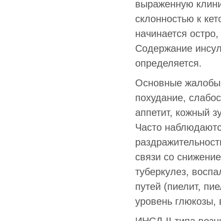
выраженную клини
склонностью к кет
начинается остро,
Содержание инсул
определяется.
Основные жалобы б
похудание, слабо
аппетит, кожный з
Часто наблюдаютс
раздражительность
связи со снижение
туберкулез, восп
путей (пиелит, п
уровень глюкозы, 