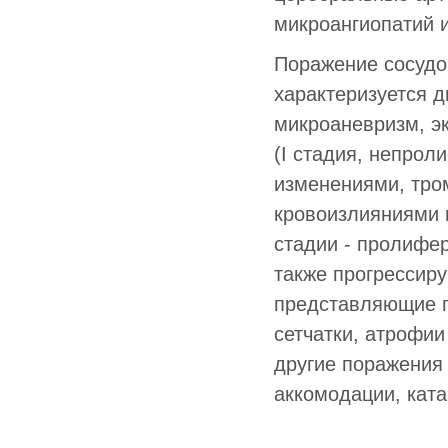
микроангиопатий 
Поражение сосудов
характеризуется 
микроаневризм, э
(I стадия, непро
изменениями, тро
кровоизлияниями в
стадии - пролифе
также прогрессир
представляющие г
сетчатки, атрофии
другие поражения
аккомодации, ката