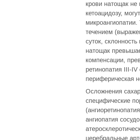
крови натощак не 
кетоацидозу, мог
микроангиопатии.
течением (выраже
суток, склонность
натощак превышае
компенсации, пре
ретинопатия III-I
периферическая н
Осложнения сахар
специфические по
(ангиоретинопатия
ангиопатия сосудо
атеросклеротическ
церебральные арте