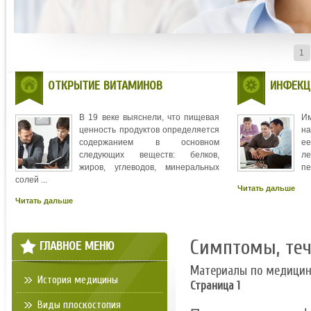
1
ОТКРЫТИЕ ВИТАМИНОВ
ИНФЕКЦ
В 19 веке выяснели, что пищевая
И
ценность продуктов определяется
на
содержанием в основном
ее
следующих веществ: белков,
л
жиров, углеводов, минеральных
пе
солей ...
Читать дальше
Читать дальше
Симптомы, те
ГЛАВНОЕ МЕНЮ
Материалы по медици
История медицины
Страница 1
Виды плоскостопия