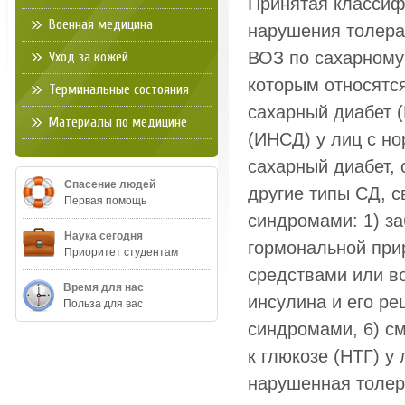
Принятая классиф
Военная медицина
нарушения толера
ВОЗ по сахарному 
Уход за кожей
которым относятс
Терминальные состояния
сахарный диабет 
Материалы по медицине
(ИНСД) у лиц с но
сахарный диабет, 
Спасение людей
другие типы СД, 
Первая помощь
синдромами: 1) з
Наука сегодня
гормональной при
Приоритет студентам
средствами или в
Время для нас
инсулина и его ре
Польза для вас
синдромами, 6) с
к глюкозе (НТГ) у
нарушенная толера