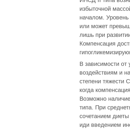
ИНСД II типа возн
избыточной массо
началом. Уровень
или может превыш
лишь при развити
Компенсация дост
гипогликемизирую
В зависимости от 
воздействиям и н
степени тяжести С
когда компенсация
Возможно наличие 
типа. При среднет
сочетанием диеты
иди введением инс