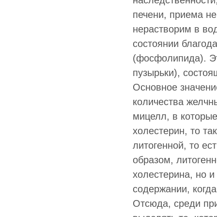
наследственности,
печени, приема не
нерастворим в вод
состоянии благод
(фосфолипида). Э
пузырьки), состоя
Основное значени
количества желчн
мицелл, в которы
холестерин, то та
литогенной, то е
образом, литогенн
холестерина, но 
содержании, когда
Отсюда, среди пр