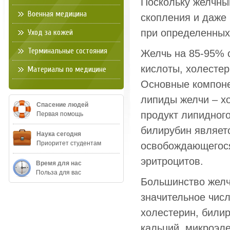
Поскольку желчны
Военная медицина
скопления и даже
при определенных
Уход за кожей
Терминальные состояния
Желчь на 85-95% с
кислоты, холестер
Материалы по медицине
Основные компоне
липиды желчи – х
Спасение людей
продукт липидног
Первая помощь
билирубин являет
Наука сегодня
Приоритет студентам
освобождающегося
эритроцитов.
Время для нас
Польза для вас
Большинство желч
значительное числ
холестерин, билир
кальций, микроэл