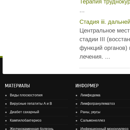
Терапия трудноку
...
Стадия iii. дальн
Центральное мест
стадии III (восст
функций органов)
лечения. ...
МАТЕРИАЛЫ
ИНФОРМЕР
Виды плоскостопия
Лимфедема
Вирусные гепатиты А и В
Лимфогранулематоз
Диабет сахарный
Раны, укусы
Здоровье детей и подростков - основа здоровье нации.
Кампилобактериоз
Сальмонеллез
Желчнокаменная болезнь
Инфекционный мононуклеоз