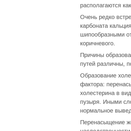
располагаются как
Очень редко встр
карбоната кальция
шипообразными от
коричневого.
Причины образова
путей различны, п
Образование холе
фактора: перенас
холестерина в ви
пузыря. Иными сло
нормальное вывед
Перенасыщение же