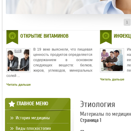
1
ОТКРЫТИЕ ВИТАМИНОВ
ИНФЕКЦ
В 19 веке выяснели, что пищевая
И
ценность продуктов определяется
на
содержанием в основном
ее
следующих веществ: белков,
л
жиров, углеводов, минеральных
пе
солей ...
Читать дальше
Читать дальше
Этиология
ГЛАВНОЕ МЕНЮ
Материалы по медици
История медицины
Страница 1
Виды плоскостопия