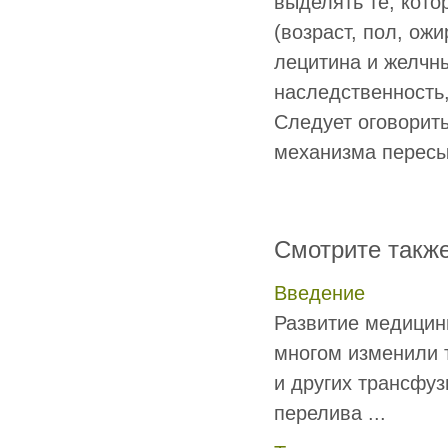
выделять те, кот
(возраст, пол, ож
лецитина и желчны
наследственность
Следует оговорит
механизма пересы
Смотрите такж
Введение
Развитие медицин
многом изменили т
и других трансфу
перелива ...