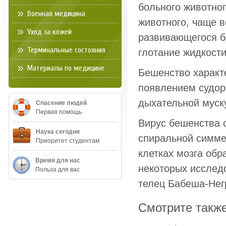
больного животног
Военная медицина
животного, чаще в
Уход за кожей
развивающегося бе
Терминальные состояния
глотание жидкости
Материалы по медицине
Бешенство характ
появлением судоро
дыхательной муск
Спасение людей
Первая помощь
Вирус бешенства 
Наука сегодня
спиральной симме
Приоритет студентам
клетках мозга об
Время для нас
некоторых исследо
Польза для вас
телец Бабеша-Нег
Смотрите такж