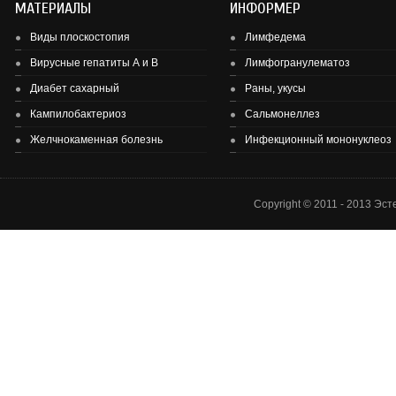
МАТЕРИАЛЫ
ИНФОРМЕР
Виды плоскостопия
Лимфедема
Вирусные гепатиты А и В
Лимфогранулематоз
Диабет сахарный
Раны, укусы
Здоровье детей и подростков - основа здоровье нации.
Кампилобактериоз
Сальмонеллез
Желчнокаменная болезнь
Инфекционный мононуклеоз
Copyright © 2011 - 2013 Эс