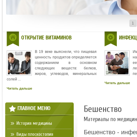
1
ОТКРЫТИЕ ВИТАМИНОВ
ИНФЕКЦ
В 19 веке выяснели, что пищевая
И
ценность продуктов определяется
на
содержанием в основном
ее
следующих веществ: белков,
л
жиров, углеводов, минеральных
пе
солей ...
Читать дальше
Читать дальше
Бешенство
ГЛАВНОЕ МЕНЮ
Материалы по медици
История медицины
Бешенство - инфе
Виды плоскостопия