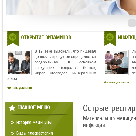
1
ОТКРЫТИЕ ВИТАМИНОВ
ИНФЕКЦ
В 19 веке выяснели, что пищевая
И
ценность продуктов определяется
на
содержанием в основном
ее
следующих веществ: белков,
л
жиров, углеводов, минеральных
пе
солей ...
Читать дальше
Читать дальше
Острые респи
ГЛАВНОЕ МЕНЮ
Материалы по медици
История медицины
инфекции
Виды плоскостопия