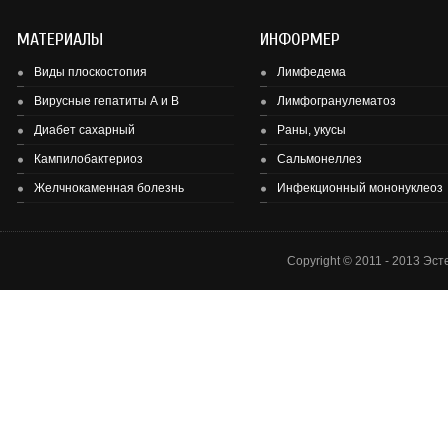
МАТЕРИАЛЫ
ИНФОРМЕР
Виды плоскостопия
Лимфедема
Вирусные гепатиты А и В
Лимфогранулематоз
Диабет сахарный
Раны, укусы
Здоровье детей и подростков - основа здоровье нации.
Кампилобактериоз
Сальмонеллез
Желчнокаменная болезнь
Инфекционный мононуклеоз
Copyright © 2011 - 2013 Эс