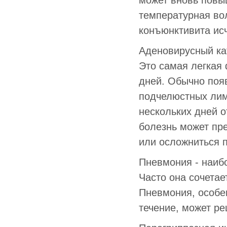
может вновь повыш
температурная во
конъюнктивита исч
Аденовирусный ка
Это самая легкая 
дней. Обычно поя
подчелюстных лим
нескольких дней 
болезнь может пр
или осложниться 
Пневмония - наиб
Часто она сочета
Пневмония, особен
течение, может ре