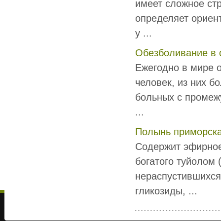
имеет сложное стр
определя­ет ориен
у ...
Обезболивание в 
Ежегодно в мире о
человек, из них б
больных с промеж
...
Полынь приморска
Содержит эфирное
богатого туйолом 
нераспустившихся 
гликозиды, ...