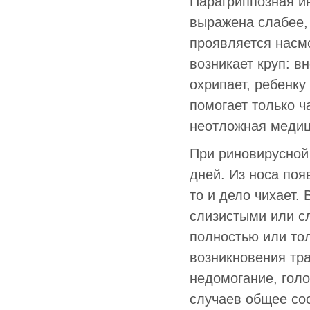
Парагриппозная ин
выражена слабее, 
проявляется насм
возникает круп: в
охрипает, ребенку
помогает только ч
неотложная медиц
При риновирусной
дней. Из носа по
то и дело чихает.
слизистыми или с
полностью или то
возникновения тра
недомогание, голо
случаев общее сос