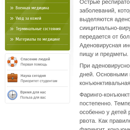
Острые респирато
Военная медицина
заболеваний, кото
Уход за кожей
выделяются адено
сиицитиально-вир
Терминальные состояния
передается от бол
Материалы по медицине
Аденовирусная ин
пищу и предметы.
Спасение людей
Первая помощь
При аденовирусно
дней. Основными 
Наука сегодня
Приоритет студентам
конъюнктивальная
Время для нас
Фаринго-конъюнкт
Польза для вас
постепенно. Темпе
особенно у детей 
рвота. Как правил
фарингит, конъюн