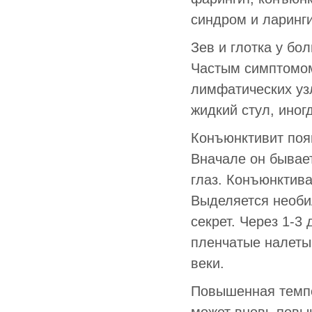
синдром и ларинги
Зев и глотка у бо
Частым симптомом
лимфатических узл
жидкий стул, иног
Конъюнктивит появл
Вначале он бывае
глаз. Конъюнктива
Выделяется необил
секрет. Через 1-3
пленчатые налеты 
веки.
Повышенная темпе