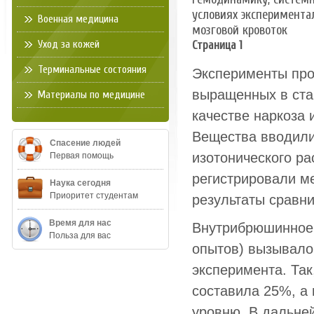
условиях эксперимент
Военная медицина
мозговой кровоток
Уход за кожей
Страница 1
Терминальные состояния
Эксперименты про
выращенных в стан
Материалы по медицине
качестве наркоза 
Вещества вводили
Спасение людей
изотонического рас
Первая помощь
регистрировали м
Наука сегодня
Приоритет студентам
результаты сравн
Время для нас
Внутрибрюшинное в
Польза для вас
опытов) вызывало
эксперимента. Та
составила 25%, а 
уровню. В дальне