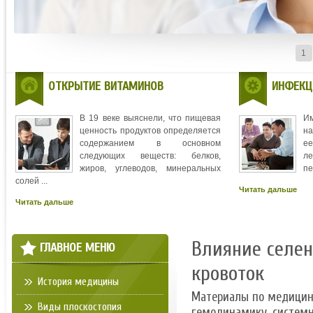
1
ОТКРЫТИЕ ВИТАМИНОВ
ИНФЕКЦ
В 19 веке выяснели, что пищевая
И
ценность продуктов определяется
на
содержанием в основном
ее
следующих веществ: белков,
л
жиров, углеводов, минеральных
пе
солей ...
Читать дальше
Читать дальше
Влияние селен
ГЛАВНОЕ МЕНЮ
кровоток
История медицины
Материалы по медици
Виды плоскостопия
гемодинамику, системн