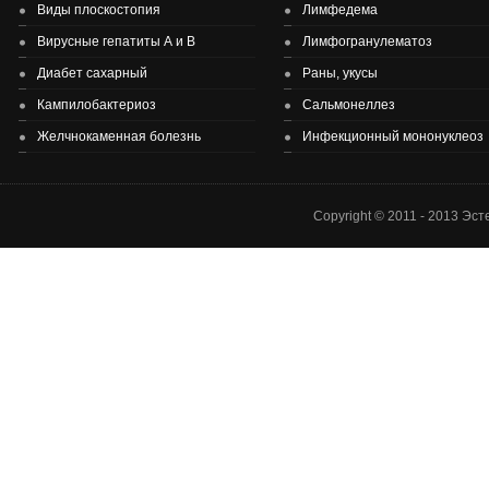
Виды плоскостопия
Лимфедема
Вирусные гепатиты А и В
Лимфогранулематоз
Диабет сахарный
Раны, укусы
Здоровье детей и подростков - основа здоровье нации.
Кампилобактериоз
Сальмонеллез
Желчнокаменная болезнь
Инфекционный мононуклеоз
Copyright © 2011 - 2013 Эс