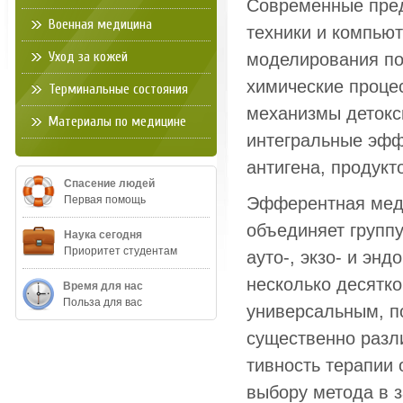
Современные пред
Военная медицина
техники и компью
Уход за кожей
моделирования по
химические процес
Терминальные состояния
механизмы детокс
Материалы по медицине
интеграль­ные эфф
антигена, продукт
Спасение людей
Первая помощь
Эфферентная медиц
объединяет группу
Наука сегодня
Приоритет студентам
ауто-, экзо- и эн
несколько десятко
Время для нас
Польза для вас
универсальным, п
существенно разл
тивность терапии
выбору метода в з