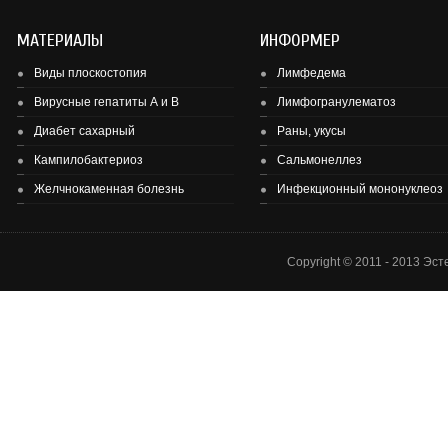
МАТЕРИАЛЫ
ИНФОРМЕР
Виды плоскостопия
Лимфедема
Вирусные гепатиты А и В
Лимфогранулематоз
Диабет сахарный
Раны, укусы
Здоровье детей и подростков - основа здоровье нации.
Кампилобактериоз
Сальмонеллез
Желчнокаменная болезнь
Инфекционный мононуклеоз
Copyright © 2011 - 2013 Эс