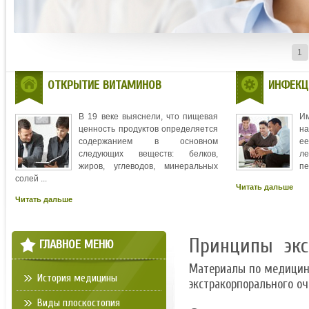
1
ОТКРЫТИЕ ВИТАМИНОВ
ИНФЕКЦ
В 19 веке выяснели, что пищевая
И
ценность продуктов определяется
на
содержанием в основном
ее
следующих веществ: белков,
л
жиров, углеводов, минеральных
пе
солей ...
Читать дальше
Читать дальше
Принципы экс
ГЛАВНОЕ МЕНЮ
Материалы по медици
История медицины
экстракорпорального о
Виды плоскостопия