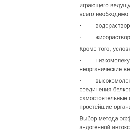
играющего ведущу
всего необходимо 
· водораствори
· жирораствори
Кроме того, услов
· низкомолекуляр
неорганические ве
· высокомолекул
соединения белко
самостоятельные о
простейшие орган
Выбор метода эфф
эндогенной интокс