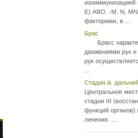
изоиммунизацией м
Е) ABO, -M, N, MN
факторами, в ...
Брас
Брасс характери
движениями рук и 
рук осуществляетс
...
Стадия iii. дальн
Центральное мест
стадии III (восст
функций органов)
лечения. ...