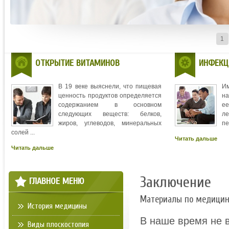
1
ОТКРЫТИЕ ВИТАМИНОВ
ИНФЕКЦ
В 19 веке выяснели, что пищевая
И
ценность продуктов определяется
на
содержанием в основном
ее
следующих веществ: белков,
л
жиров, углеводов, минеральных
пе
солей ...
Читать дальше
Читать дальше
Заключение
ГЛАВНОЕ МЕНЮ
Материалы по медици
История медицины
В наше время не в
Виды плоскостопия