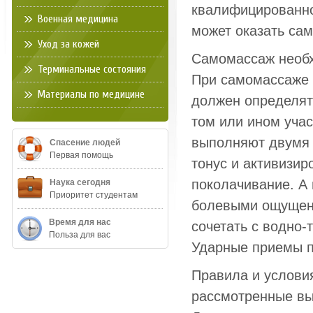
квалифицированно
Военная медицина
может оказать са
Уход за кожей
Самомассаж необх
Терминальные состояния
При самомассаже 
Материалы по медицине
должен определят
том или ином учас
выполняют двумя 
Спасение людей
Первая помощь
тонус и активизир
поколачивание. А
Наука сегодня
Приоритет студентам
болевыми ощущени
Время для нас
сочетать с водно-
Польза для вас
Ударные приемы пр
Правила и услови
рассмотренные вы