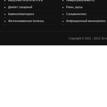
Вирусные гепатиты А и В
Лимфогранулематоз
Диабет сахарный
Раны, укусы
Здоровье детей и подростков - основа здоровье нации.
Кампилобактериоз
Сальмонеллез
Желчнокаменная болезнь
Инфекционный мононуклеоз
Copyright © 2011 - 2013 Эс