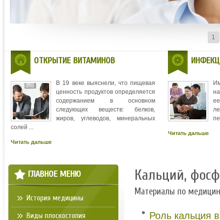
1
ОТКРЫТИЕ ВИТАМИНОВ
ИНФЕКЦ
В 19 веке выяснели, что пищевая
И
ценность продуктов определяется
на
содержанием в основном
ее
следующих веществ: белков,
л
жиров, углеводов, минеральных
пе
солей ...
Читать дальше
Читать дальше
Кальций, фос
ГЛАВНОЕ МЕНЮ
Материалы по медици
История медицины
Роль кальция в
Виды плоскостопия