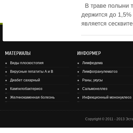
В траве полыни та
держится до 1,5%
является сесквите
МАТЕРИАЛЫ
ИНФОРМЕР
Виды плоскостопия
Лимфедема
Вирусные гепатиты А и В
Лимфогранулематоз
Диабет сахарный
Раны, укусы
Здоровье детей и подростков - основа здоровье нации.
Кампилобактериоз
Сальмонеллез
Желчнокаменная болезнь
Инфекционный мононуклеоз
Copyright © 2011 - 2013 Эс