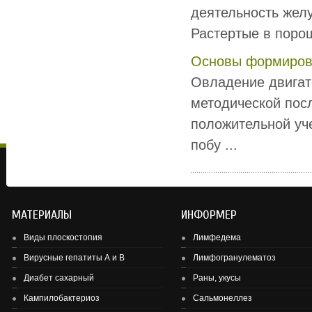
деятельность желу
Растертые в порош
Основы формирова
Овладение двигат
методической пос
положительной уч
побу ...
МАТЕРИАЛЫ
ИНФОРМЕР
Виды плоскостопия
Лимфедема
Вирусные гепатиты А и В
Лимфогранулематоз
Диабет сахарный
Раны, укусы
Здоровье детей и подростков - основа здоровье нации.
Кампилобактериоз
Сальмонеллез