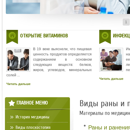
1
ОТКРЫТИЕ ВИТАМИНОВ
ИНФЕКЦ
В 19 веке выяснели, что пищевая
И
ценность продуктов определяется
на
содержанием в основном
ее
следующих веществ: белков,
л
жиров, углеводов, минеральных
пе
солей ...
Читать дальше
Читать дальше
Виды раны и 
ГЛАВНОЕ МЕНЮ
Материалы по медици
История медицины
Раны и ранени
Виды плоскостопия