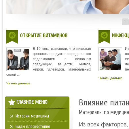
1
ОТКРЫТИЕ ВИТАМИНОВ
ИНФЕКЦ
В 19 веке выяснели, что пищевая
И
ценность продуктов определяется
на
содержанием в основном
ее
следующих веществ: белков,
л
жиров, углеводов, минеральных
пе
солей ...
Читать дальше
Читать дальше
Влияние питан
ГЛАВНОЕ МЕНЮ
Материалы по медици
История медицины
Из всех факторов
Виды плоскостопия