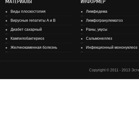
МАТЕРИАЛЫ
ИНФОРМЕР
Виды плоскостопия
Лимфедема
Вирусные гепатиты А и В
Лимфогранулематоз
Диабет сахарный
Раны, укусы
Здоровье детей и подростков - основа здоровье нации.
Кампилобактериоз
Сальмонеллез
Желчнокаменная болезнь
Инфекционный мононуклеоз
Copyright © 2011 - 2013 Эс