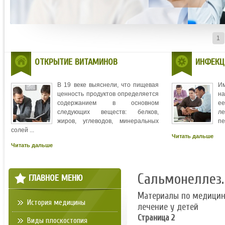
1
ОТКРЫТИЕ ВИТАМИНОВ
ИНФЕКЦ
В 19 веке выяснели, что пищевая
И
ценность продуктов определяется
на
содержанием в основном
ее
следующих веществ: белков,
л
жиров, углеводов, минеральных
пе
солей ...
Читать дальше
Читать дальше
Сальмонеллез.
ГЛАВНОЕ МЕНЮ
Материалы по медици
История медицины
лечение у детей
Страница 2
Виды плоскостопия