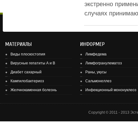
экстренно примен
случаях принимают 
МАТЕРИАЛЫ
ИНФОРМЕР
Виды плоскостопия
Лимфедема
Вирусные гепатиты А и В
Лимфогранулематоз
Диабет сахарный
Раны, укусы
Здоровье детей и подростков - основа здоровье нации.
Кампилобактериоз
Сальмонеллез
Желчнокаменная болезнь
Инфекционный мононуклеоз
Copyright © 2011 - 2013 Эс