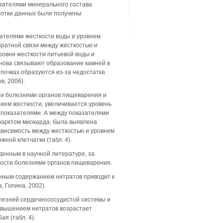
зателями минерального состава
ботки данных были получены
ателями жесткости воды и уровнем
братной связи между жесткостью и
ровня жесткости питьевой воды и
унова связывают образование камней в
в почках образуются из-за недостатка
в, 2006).
ти болезнями органов пищеварения и
ием жесткости, увеличивается уровень
 показателями. А между показателями
фарктом миокарда, была выявлена
ависимость между жесткостью и уровнем
ной клетчатки (табл. 4).
енным в научной литературе, за
мости болезнями органов пищеварения.
нным содержанием нитратов приводит к
 Гопина, 2002).
олезней сердечнососудистой системы и
повышением нитратов возрастает
я (табл. 4).