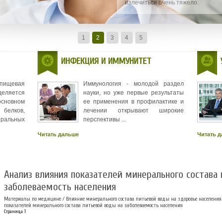
излечиться очень тяжело.
1
2
3
4
5
ИНФЕКЦИЯ И ИММУНИТЕТ
 пищевая
Иммунология - молодой раздел
деляется
науки, но уже первые результаты
новном
ее применения в профилактике и
белков,
лечении открывают широкие
еральных
перспективы ...
Читать дальше
Читать 
Анализ влияния показателей минерального состава
заболеваемость населения
Материалы по медицине
/
Влияние минерального состава питьевой воды на здоровье населения
показателей минерального состава питьевой воды на заболеваемость населения
Страница 1