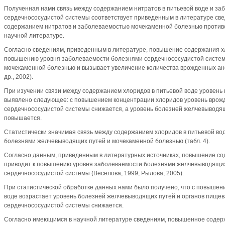
Полученная нами связь между содержанием нитратов в питьевой воде и з
сердечнососудистой системы соответствует приведенным в литературе све
содержанием нитратов и заболеваемостью мочекаменной болезнью против
научной литературе.
Согласно сведениям, приведенным в литературе, повышение содержания хл
повышению уровня заболеваемости болезнями сердечнососудистой систем
мочекаменной болезнью и вызывает увеличение количества врожденных ан
др., 2002).
При изучении связи между содержанием хлоридов в питьевой воде уровень
выявлено следующее: с повышением концентрации хлоридов уровень врож
сердечнососудистой системы снижается, а уровень болезней желчевыводя
повышается.
Статистически значимая связь между содержанием хлоридов в питьевой во
болезнями желчевыводящих путей и мочекаменной болезнью (табл. 4).
Согласно данным, приведенным в литературных источниках, повышение со
приводит к повышению уровня заболеваемости болезнями желчевыводящих
сердечнососудистой системы (Веселова, 1999; Рылова, 2005).
При статистической обработке данных нами было получено, что с повышен
воде возрастает уровень болезней желчевыводящих путей и органов пищев
сердечнососудистой системы снижается.
Согласно имеющимся в научной литературе сведениям, повышенное содерж