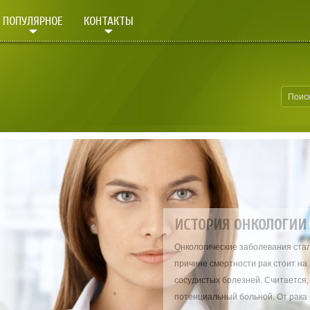
ПОПУЛЯРНОЕ
КОНТАКТЫ
ИСТОРИЯ ОНКОЛОГИ
Онкологические заболевания стал
причине смертности рак стоит на
сосудистых болезней. Считается, 
потенциальный больной. От рака 