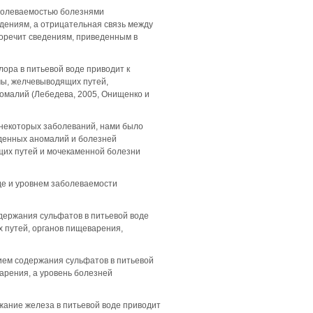
аболеваемостью болезнями
дениям, а отрицательная связь между
оречит сведениям, приведенным в
ора в питьевой воде приводит к
ы, желчевыводящих путей,
омалий (Лебедева, 2005, Онищенко и
 некоторых заболеваний, нами было
денных аномалий и болезней
щих путей и мочекаменной болезни
де и уровнем заболеваемости
держания сульфатов в питьевой воде
 путей, органов пищеварения,
ием содержания сульфатов в питьевой
арения, а уровень болезней
ание железа в питьевой воде приводит