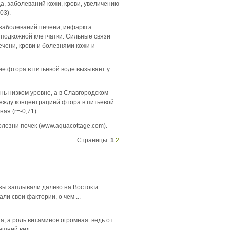
, заболеваний кожи, крови, увеличению
03).
заболеваний печени, инфаркта
 подкожной клетчатки. Сильные связи
чени, крови и болезнями кожи и
ие фтора в питьевой воде вызывает у
нь низком уровне, а в Славгородском
между концентрацией фтора в питьевой
ая (r=-0,71).
лезни почек (www.aquacottage.com).
Страницы:
1
2
зы заплывали далеко на Восток и
ли свои фактории, о чем ...
, а роль витаминов огромная: ведь от
шний вид ...