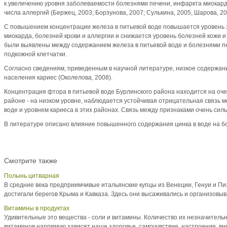
к увеличению уровня заболеваемости болезнями печени, инфаркта миокарда
числа аллергий (Бержец, 2003; Борзунова, 2007; Сулькина, 2005, Шарова, 20
С повышением концентрации железа в питьевой воде повышается уровень 
миокарда, болезней крови и аллергии и снижается уровень болезней кожи и
были выявлены между содержанием железа в питьевой воде и болезнями пе
подкожной клетчатки.
Согласно сведениям, приведенным в научной литературе, низкое содержан
населения кариес (Околелова, 2008).
Концентрация фтора в питьевой воде Бурлинского района находится на оче
районе - на низком уровне, наблюдается устойчивая отрицательная связь 
воде и уровнем кариеса в этих районах. Связь между признаками очень сильн
В литературе описано влияние повышенного содержания цинка в воде на бо
Смотрите также
Полынь цитварная
В средние века предприимчивые итальянские купцы из Венеции, Генуи и Пи
достигали берегов Крыма и Кавказа. Здесь они высаживались и организовыва
Витамины в продуктах
Удивительные это вещества - соли и витамины. Количество их незначительна
витаминов напрямую зависят наше здоровье, самочувствие, настроение, вне