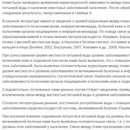
Нами была проведено выявление корреляционной зависимости между пока
питьевой воды и наличием некоторых заболеваний населения. После обра
следующие результаты, представленные в таблице 4.
В научной литературе имеются сведения о прямой корреляции между показ
заболеваемости болезнями крови, инфарктом миокарда, болезней кожи и о
болезнями органов пищеварения и инфарктом миокарда. По поводу связи у
образованием камней в почках мнения авторов расходятся. Коковкин, Борз
почках с высокой жесткостью воды, а Насонов и Беляев считают, что камни 
кальция в пище (Беляев, 2002; Борзунова, 2007; Коковкин и др., 2008; Насоно
При сопоставлении уровня жесткости питьевой воды уровню заболеваемос
болезнями кожи и подкожной клетчатки нами было выявлено, что с повышен
этих заболеваний, была выявлена положительная корреляция между этими
уровня жесткости и уровнем заболеваемости мочекаменной болезнью и ин
отрицательная направленность статистической связи. Наиболее сильная з
заболеваемости болезнями органов пищеварения и болезнями кожи и подкож
Следовательно, полученные нами данные соответствуют сведениям, привед
исключением связи между жесткостью питьевой воды и уровнем заболевае
Согласно литературным данным, постоянное употребление воды с повыше
заболеваниям сердечнососудистой системы, мочекаменной болезни (Гацева,
При изучении влияния содержания нитратов в питьевой воде на уровень б
мочекаменной болезни нами было выявлены положительные связи, т.е. с 
уровень этих заболеваний у населения. Связи между этими признаками слаба