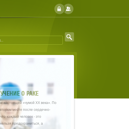
И
УЧЕНИЕ О РАКЕ
и настоящей «чумой XX века». По
 втором месте после сердечно-
что каждый человек - это
нельзя предохраниться, а