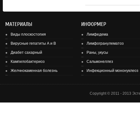
МАТЕРИАЛЫ
ИНФОРМЕР
Виды плоскостопия
Лимфедема
Вирусные гепатиты А и В
Лимфогранулематоз
Диабет сахарный
Раны, укусы
Здоровье детей и подростков - основа здоровье нации.
Кампилобактериоз
Сальмонеллез
Желчнокаменная болезнь
Инфекционный мононуклеоз
Copyright © 2011 - 2013 Эс