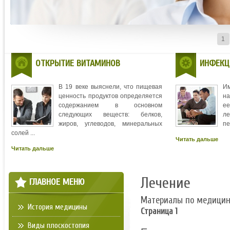
1
ОТКРЫТИЕ ВИТАМИНОВ
ИНФЕКЦ
В 19 веке выяснели, что пищевая
И
ценность продуктов определяется
на
содержанием в основном
ее
следующих веществ: белков,
л
жиров, углеводов, минеральных
пе
солей ...
Читать дальше
Читать дальше
Лечение
ГЛАВНОЕ МЕНЮ
Материалы по медици
История медицины
Страница 1
Виды плоскостопия