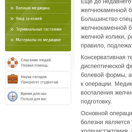
Еще до недавнего
Военная медицина
желчнокаменной б
Большинство спец
Уход за кожей
желчнокаменной б
Терминальные состояния
желчной колики, р
Материалы по медицине
правило, подлежат
Консервативная т
Спасение людей
диспептической ф
Первая помощь
болевой формы, а
Наука сегодня
Приоритет студентам
к операции. Меди
воспаления желчн
Время для нас
Польза для вас
подготовку.
Основной операци
болезни является
холецистэктомия.