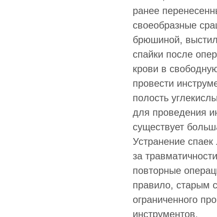
ранее перенесенн
своеобразные сращ
брюшиной, выстил
спайки после опер
крови в свободну
провести инструм
полость углекисл
для проведения ин
существует больш
Устранение спаек
за травматичност
повторные операц
правило, старым 
ограниченного пр
инструментов.