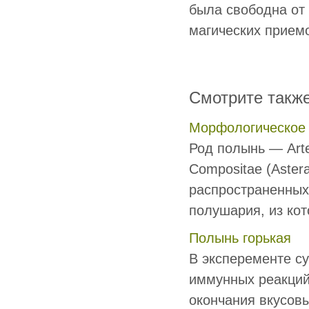
была свободна от 
магических приемо
Смотрите такж
Морфологическое 
Род полынь — Arte
Соmpositae (Aster
распространенных
полушария, из кото
Полынь горькая
В эксперементе с
иммунных реакций
окончания вкусов