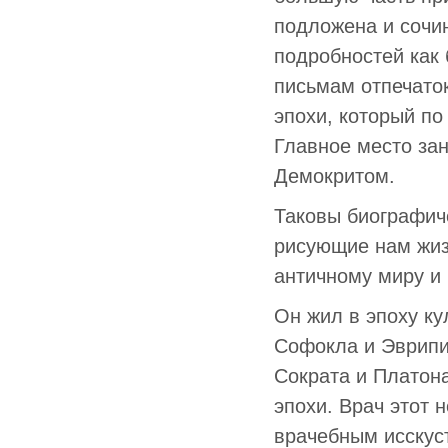
подложена и сочи
подробностей как
письмам отпечаток
эпохи, который по
Главное место за
Демокритом.
Таковы биографич
рисующие нам жиз
античному миру и
Он жил в эпоху ку
Софокла и Эврипи
Сократа и Платона
эпохи. Врач этот 
врачебным исскус