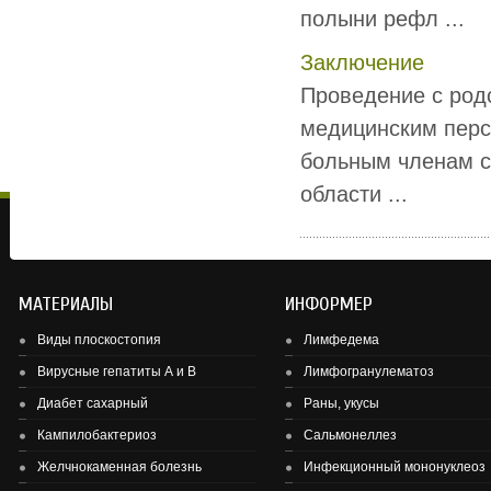
полыни рефл ...
Заключение
Проведение с род
медицинским перс
больным членам с
области ...
МАТЕРИАЛЫ
ИНФОРМЕР
Виды плоскостопия
Лимфедема
Вирусные гепатиты А и В
Лимфогранулематоз
Диабет сахарный
Раны, укусы
Здоровье детей и подростков - основа здоровье нации.
Кампилобактериоз
Сальмонеллез
Желчнокаменная болезнь
Инфекционный мононуклеоз