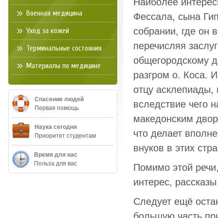
Наиболее интерес
Военная медицина
Фессала, сына Ги
собрании, где он в
Уход за кожей
перечисляя заслуг
Терминальные состояния
общегородскому д
Материалы по медицине
разгром о. Коса. 
отцу асклепиады, 
Спасение людей
вследствие чего 
Первая помощь
македонским дво
Наука сегодня
что делает вполне
Приоритет студентам
внуков в этих стра
Время для нас
Польза для вас
Помимо этой речи
интерес, рассказы
Следует ещё оста
большую часть пр