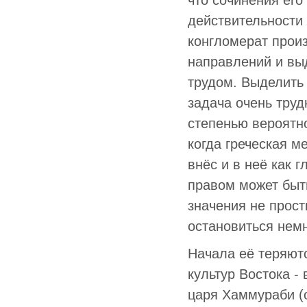
что сочинения его
действительности
конгломерат прои
направлений и выд
трудом. Выделить 
задача очень тру
степенью вероятн
когда греческая м
внёс и в неё как 
правом может быт
значения не прост
остановиться немн
Начала её теряют
культур Востока -
царя Хаммураби (о