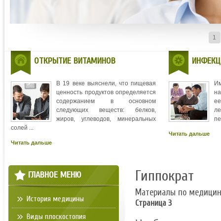
1
ОТКРЫТИЕ ВИТАМИНОВ
ИНФЕКЦ
В 19 веке выяснели, что пищевая
И
ценность продуктов определяется
на
содержанием в основном
ее
следующих веществ: белков,
л
жиров, углеводов, минеральных
пе
солей ...
Читать дальше
Читать дальше
Гиппократ
ГЛАВНОЕ МЕНЮ
Материалы по медици
История медицины
Страница 3
Виды плоскостопия