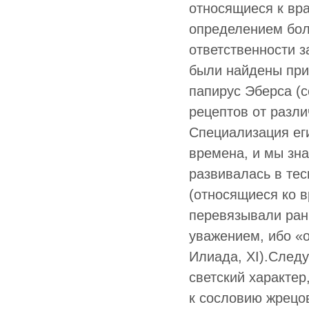
относящиеся к вр
определением бол
ответственности 
были найдены при
папирус Эберса (с
рецептов от разл
Специализация ег
времена, и мы зна
развивалась в тес
(относящиеся ко в
перевязывали раны
уважением, ибо «о
Илиада, XI).Следу
светский характер
к сословию жрецов