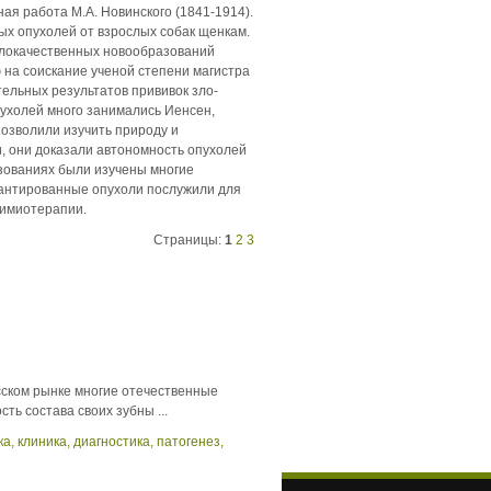
ная работа М.А. Новинского (1841-1914).
ых опухолей от взрослых собак щенкам.
 злокачественных новообразований
ю на соискание ученой степени магистра
тельных результатов прививок зло­
ухолей много занимались Иенсен,
позволили изучить природу и
и, они доказали автономность опухолей
зованиях были изучены многие
лантированные опухоли послужили для
химиотерапии.
Страницы:
1
2
3
сском рынке многие отечественные
ть состава своих зубны ...
 клиника, диагностика, патогенез,