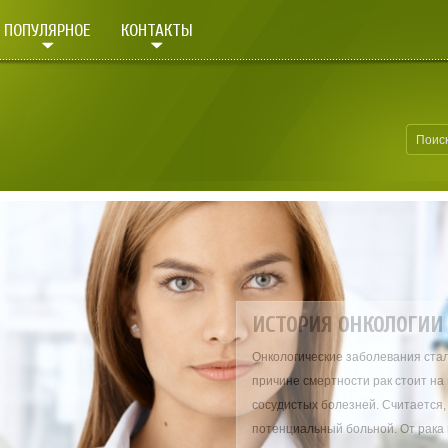
ПОПУЛЯРНОЕ
КОНТАКТЫ
ИСТОРИЯ ОНКОЛОГИ
Онкологические заболевания стал
причине смертности рак стоит на
сосудистых болезней. Считается, 
потенциальный больной. От рака 