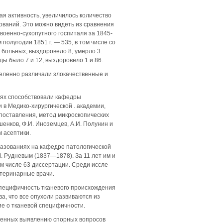
ая активность, увеличилось количество
ований. Это можно видеть из сравнения
военно-сухопутного госпиталя за 1845-
м полугодии 1851 г. — 535, в том числе со
 больных, выздоровело 8, умерло 3.
ы было 7 и 12, выздоровело 1 и 86.
еделенно различали злокачественные и
иях способствовали кафедры
 в Медико-хирургической . академии,
поставления, метод микроскопических
шенков, Ф.И. Иноземцев, А.И. Полунин и
м асептики.
азованиях на кафедре патологической
. Рудневым (1837—1878). За 11 лет им и
м числе 63 диссертации. Среди иссле­
етеринарные врачи.
 специфичность тканевого происхождения
а, что все опухоли развиваются из
ие о тканевой специфичности.
ященных выявлению спорных вопросов