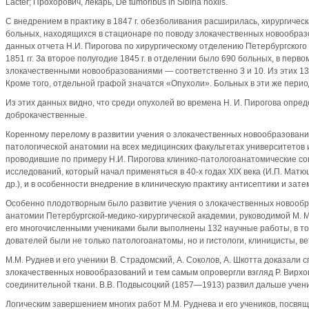
Lacter; Прохорович, лекарь, De tumoribus in Sibiria noxiis.
С внедрением в практику в 1847 г. обезболивания расширилась, хирургическ
больных, находя­щихся в стационаре по поводу злокачественных новообраз
данных отчета Н.И. Пирогова по хирурги­ческому отделению Петербургского 
1851 гг. За второе полугодие 1845 г. в отделении было 690 боль­ных, в перво
злокачественными новообразованиями — соответственно 3 и 10. Из этих 13
Кроме того, отдельной графой значатся «Опухоли». Больных в эти же период
Из этих данных видно, что среди опухолей во времена Н. И. Пирогова опр
доброкачественные.
Коренному перелому в развитии учения о злокачественных новообразован
патологической анатомии на всех медицинских факультетах университетов и
проводившие по примеру Н.И. Пирогова клинико-патологоанатомические со
исследований, который начал применяться в 40-х годах XIX века (И.П. Матю
др.), и в особенности внедрение в клиническую практику антисептики и зате
Особенно плодотворным было развитие учения о злокачественных новообр
анатомии Петербургской-медико-хирургической академии, руководимой М. М
его многочисленными учениками были вы­полнены 132 научные работы, в то
дователей были не только патологоанатомы, но и гистологи, клиници­сты, в
М.М. Руднев и его ученики В. Страдомский, А. Соколов, А. Шкотта доказали
злокачественных новообразований и тем самым опровергли взгляд Р. Вирхов
соединительной ткани. В.В. Подвысоцкий (1857—1913) развил дальше учен
Логическим завершением многих работ М.М. Руднева и его уче­ников, посв