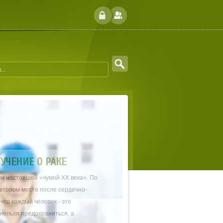
И
УЧЕНИЕ О РАКЕ
и настоящей «чумой XX века». По
 втором месте после сердечно-
что каждый человек - это
нельзя предохраниться, а