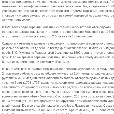
(крапива, подорожник, лук, хрен, мать-и-мачеха, розмарин, по­лынь и др.). Л
оказывалось малоэффек­тивным, изыскивались новые. Так, в изданной в 1808
утверждается, что рак излечивается винными ягодами, морковью, чесноком 
словаре «изящ­ное лекарство от рака» из свежей натертой моркови и чертов
Деревянного масла).
В XVIII веке среди перечня болезней систематически встречаются опухоли. Та
которые представлялись госпиталями, в графе «Звание болезней» из 197 
опухолями. При этом указано, что 2 больных из 18 «померли».
Однако эти отчетные данные не отражали, по-видимому, фактического поло
раковые заболевания да­леко не всегда диагностировались и учет их был да
проф. Е. О. Мухина по Голицынской больнице за 1802 г. видно, что он опер
губы. В то же время в перечне болезней, приложенном к этому доне­сению, о
больные, видимо, попали в рубрику «Разные».
В конце XVIII века внимание к раковым заболеваниям усилилось. В Медицин
24 научные работы о раке из общего количества 1144 «медико-физических 
рукописными, и Медицинская коллегия пыталась, отобрать лучшие из них дл
течение 3 лет (1793-1795) коллегия на своих еженедельных заседаниях рас
зависимости от «учености слога и важности редкой или вовсе новой материи
а фактически пяти классов. Всего было рассмотрено 496 «медико-физическ
всякого внимания» (4-го и 5-го класса) оставлено 205, а на остальные (1-го, 
на 14 страницах. При его просмотре обнаружено 6 тем онкологического хара
штаб-лекарь, De ulcere carcinimatoso in poro-tede; Лазаревич, лекарь, Casus
Силфинг, штаб-лекарь, De uxu opii in cancero; Брант, лекарь, De Rubone carc