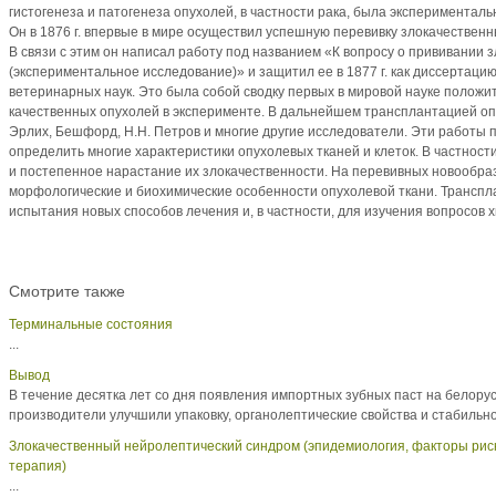
гистогенеза и пато­генеза опухолей, в частности рака, была эксперименталь
Он в 1876 г. впервые в мире осуществил успешную перевивку злокачественн
В связи с этим он написал работу под названием «К вопросу о прививании
(экспериментальное исследова­ние)» и защитил ее в 1877 г. как диссертаци
ветеринарных наук. Это была собой сводку первых в мировой науке положи
качественных опухолей в эксперименте. В дальнейшем трансплантацией оп
Эрлих, Бешфорд, Н.Н. Петров и многие другие исследователи. Эти работы 
определить многие характеристики опухолевых тканей и клеток. В частност
и постепенное нарастание их злокачественности. На перевивных новообра
морфологические и биохимические особенности опухолевой ткани. Трансп
испытания новых способов лечения и, в частности, для изучения вопросов 
Смотрите также
Терминальные состояния
...
Вывод
В течение десятка лет со дня появления импортных зубных паст на белору
производители улучшили упаковку, органолептические свойства и стабильнос
Злокачественный нейролептический синдром (эпидемиология, факторы риска,
терапия)
...