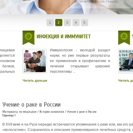
излечиться очень тяжело.
1
2
3
4
5
ИНФЕКЦИЯ И ИММУНИТЕТ
 пищевая
Иммунология - молодой раздел
деляется
науки, но уже первые результаты
новном
ее применения в профилактике и
белков,
лечении открывают широкие
еральных
перспективы ...
Читать дальше
Читать 
Учение о раке в России
Материалы по медицине
/
История онкологии
/ Учение о раке в России
Страница 1
В XVII веке и на Руси нередко встречаются упоминания о раке или, как его 
«волосатике». Сохранилось и описание применявшихся лечебных средств,