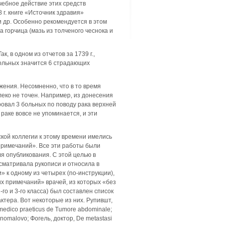
ечебное действие этих средств
 г. книге «Источник здравия»
и др. Особенно рекомендуется в этом
а горчица (мазь из толченого чеснока и
к, в одном из отчетов за 1739 г.,
больных значится 6 страдающих
жения. Несомненно, что в то время
леко не точен. На­пример, из донесения
ировал 3 больных по поводу рака верхней
 раке вовсе не упоминается, и эти
ской коллегии к этому времени имелись
примечаний». Все эти работы были
я опубликования. С этой целью в
­сматривала рукописи и относила в
» к одному из четырех (no-инструкции),
их примечаний» врачей, из которых «без
2-го и 3-го класса) был составлен список
ктера. Вот некоторые из них. Рупившт,
 medico praeticus de Tumore abdominale;
inomalovo; Фогель, доктор, De metastasi