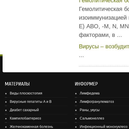
Гемолитическая б
Гемолитическая б
изоиммунизацией м
Е) ABO, -M, N, MN
факторами, в ...
Вирусы – возбуди
...
МАТЕРИАЛЫ
ИНФОРМЕР
Виды плоскостопия
Лимфедема
Вирусные гепатиты А и В
Лимфогранулематоз
Диабет сахарный
Раны, укусы
Здоровье детей и подростков - основа здоровье нации.
Кампилобактериоз
Сальмонеллез
Желчнокаменная болезнь
Инфекционный мононуклеоз