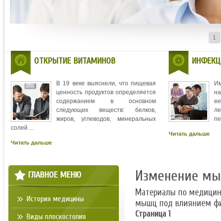
1
ОТКРЫТИЕ ВИТАМИНОВ
ИНФЕКЦ
В 19 веке выяснели, что пищевая
И
ценность продуктов определяется
на
содержанием в основном
ее
следующих веществ: белков,
л
жиров, углеводов, минеральных
пе
солей ...
Читать дальше
Читать дальше
Изменение мы
ГЛАВНОЕ МЕНЮ
Материалы по медици
История медицины
мышц под влиянием фи
Страница 1
Виды плоскостопия