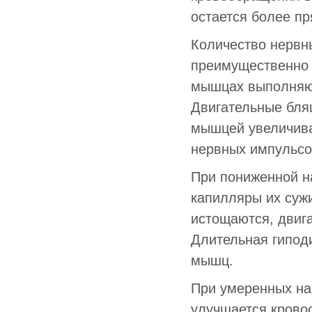
остается более п
Количество нервн
преимущественно 
мышцах выполняю
Двигательные бляш
мышцей увеличива
нервных импульсо
При пониженной н
капилляры их суж
истощаются, двиг
Длительная гипод
мышц.
При умеренных на
улучшается крово