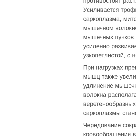
противостоит рас
Усиливается троф
саркоплазма, мит
мышечном волокне
мышечных пучков 
усиленно развивае
узкопетлистой, с 
При нагрузках пр
мышц также увели
удлинение мышечн
волокна располаг
веретенообразных
саркоплазмы стан
Чередование сокр
кровообращения в 