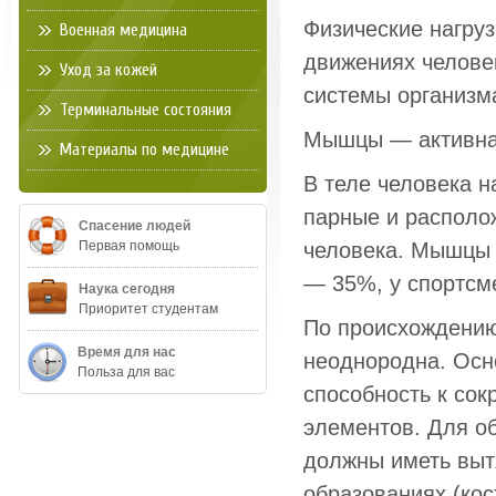
Физические нагруз
Военная медицина
движениях челове
Уход за кожей
системы организм
Терминальные состояния
Мышцы — активная
Материалы по медицине
В теле человека 
парные и располо
Спасение людей
Первая помощь
человека. Мышцы 
— 35%, у спортсм
Наука сегодня
Приоритет студентам
По происхождению
Время для нас
неоднородна. Осн
Польза для вас
способность к со
элементов. Для о
должны иметь выт
образованиях (кос