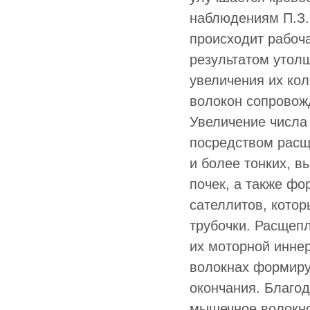
наблюдениям П.З.
происходит рабоч
результатом утол
увеличения их ко
волокон сопровож
Увеличение числа
посредством расщ
и более тонких, 
почек, а также ф
сателлитов, кото
трубочки. Расщеп
их моторной иннер
волокнах формир
окончания. Благо
мышечное волокно