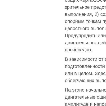
общих чертах.Осн
зрительное предст
выполнения, 2) с
опорным точкам п
целостного выполн
Предупредить или
двигательного дей
поочередно.
В зависимости от 
подготовленности
или в целом. Зде
облегчающих выпо
На этапе начальн
двигательные ошиб
амплитуде и напр