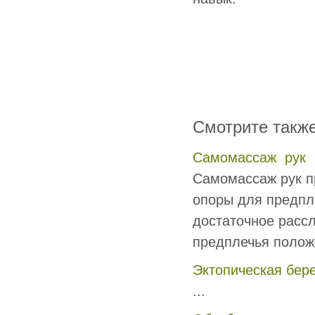
Смотрите такж
Самомассаж рук
Самомассаж рук п
опоры для предпле
достаточное расс
предплечья положи
Эктопическая бер
...