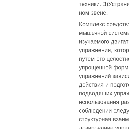
техники. 3)Устран
ном звене.
Комплекс средств
мышечной систе­мы
изучаемого двига
упражнения, кото
путем его целостн
упрощенной форме
упражнений зависи
действия и подго
подводящих упраж
использования раз
соблюдении следую
структурная взаи
дозирование упраж