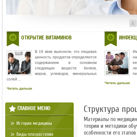
1
ОТКРЫТИЕ ВИТАМИНОВ
ИНФЕКЦ
В 19 веке выяснели, что пищевая
И
ценность продуктов определяется
на
содержанием в основном
ее
следующих веществ: белков,
л
жиров, углеводов, минеральных
пе
солей ...
Читать дальше
Читать дальше
Структура про
ГЛАВНОЕ МЕНЮ
Материалы по медици
История медицины
теории и методики об
особенности его этапов
Виды плоскостопия