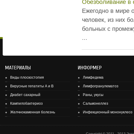
Обезболивание в 
Ежегодно в мире о
человек, из них б
больных с промеж
...
МАТЕРИАЛЫ
ИНФОРМЕР
Виды плоскостопия
Лимфедема
Вирусные гепатиты А и В
Лимфогранулематоз
Диабет сахарный
Раны, укусы
Здоровье детей и подростков - основа здоровье нации.
Кампилобактериоз
Сальмонеллез
Желчнокаменная болезнь
Инфекционный мононуклеоз