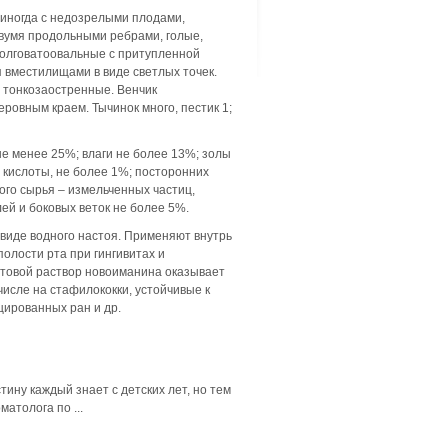
 иногда с недозрелыми плодами,
вумя продольными ребрами, голые,
одолговатоовальные с притупленной
 вместилищами в виде светлых точек.
 тонкозаостренные. Венчик
ровным краем. Тычинок много, пестик 1;
е менее 25%; влаги не более 13%; золы
кислоты, не более 1%; посторонних
ого сырья – измельченных частиц,
ей и боковых веток не более 5%.
 виде водного настоя. Применяют внутрь
олости рта при гингивитах и
ртовой раствор новоиманина оказывает
исле на стафилококки, устойчивые к
цированных ран и др.
ину каждый знает с детских лет, но тем
атолога по ...