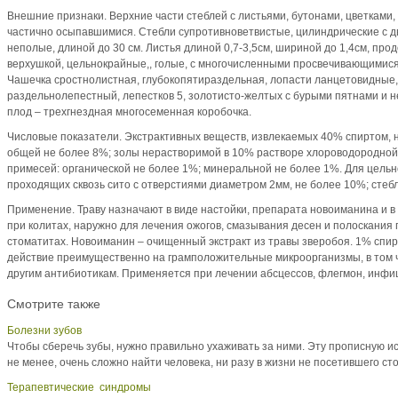
Внешние признаки. Верхние части стеблей с листьями, бутонами, цветками,
частично осыпавшимися. Стебли супротивноветвистые, цилиндрические с д
неполые, длиной до 30 см. Листья длиной 0,7-3,5см, шириной до 1,4см, пр
верхушкой, цельнокрайные,, голые, с многочисленными просвечивающимися
Чашечка сростнолистная, глубокопятираздельная, лопасти ланцетовидные,
раздельнолепестный, лепестков 5, золотисто-желтых с бурыми пятнами и не
плод – трехгнездная многосеменная коробочка.
Числовые показатели. Экстрактивных веществ, извлекаемых 40% спиртом, н
общей не более 8%; золы нерастворимой в 10% растворе хлороводородной 
примесей: органической не более 1%; минеральной не более 1%. Для цельн
проходящих сквозь сито с отверстиями диаметром 2мм, не более 10%; стебл
Применение. Траву назначают в виде настойки, препарата новоиманина и в
при колитах, наружно для лечения ожогов, смазывания десен и полоскания п
стоматитах. Новоиманин – очищенный экстракт из травы зверобоя. 1% спи
действие преимущественно на грамположительные микроорганизмы, в том ч
другим антибиотикам. Применяется при лечении абсцессов, флегмон, инфи
Смотрите также
Болезни зубов
Чтобы сберечь зубы, нужно правильно ухаживать за ними. Эту прописную ист
не менее, очень сложно найти человека, ни разу в жизни не посетившего стом
Терапевтические синдромы