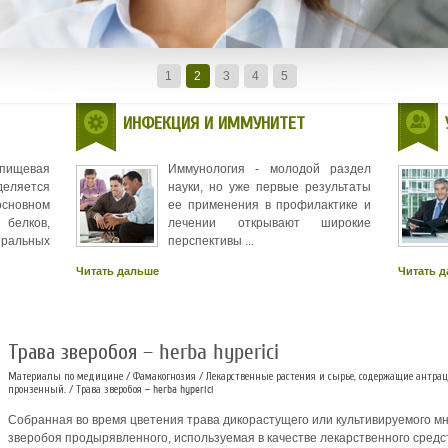
1
2
3
4
5
ИНФЕКЦИЯ И ИММУНИТЕТ
 пищевая
Иммунология - молодой раздел
деляется
науки, но уже первые результаты
новном
ее применения в профилактике и
белков,
лечении открывают широкие
еральных
перспективы ...
Читать дальше
Читать 
Трава зверобоя – herba hyperici
Материалы по медицине
/
Фамакогнозия
/
Лекарственные растения и сырье, содержащие антрац
пронзенный.
/ Трава зверобоя – herba hyperici
Собранная во время цветения трава дикорастущего или культивируемого мн
зверобоя продырявленного, используемая в качестве лекарственного средст